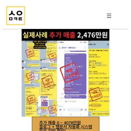
콘
텐
츠
로
건
너
뛰
기
추가 매출 0 ~ 4076만원
블로그 + 웹문서 자동화 시스템
무료 강의 확인!