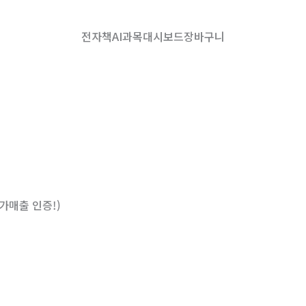
전자책
AI
과목
대시보드
장바구니
가매출 인증!)