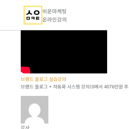
쉬운마케팅
온라인강의
콘
텐
츠
로
건
너
뛰
브랜드 블로그 실습강의
기
브랜드 블로그 + 자동화 시스템 강의(0에서 4076만원 추
강사