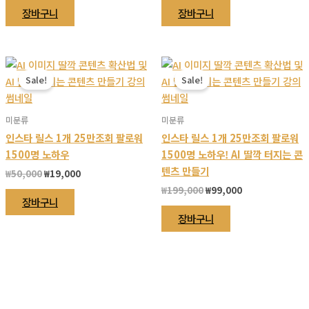
가
가
가
가
장바구니
장바구니
격:
격:
격:
격:
₩100,000.
₩33,000.
₩100,000.
₩33,000.
Sale!
Sale!
미분류
미분류
인스타 릴스 1개 25만조회 팔로워
인스타 릴스 1개 25만조회 팔로워
1500명 노하우
1500명 노하우! AI 딸깍 터지는 콘
텐츠 만들기
원
현
₩
50,000
₩
19,000
래
재
원
현
₩
199,000
₩
99,000
가
가
장바구니
래
재
격:
격:
가
가
장바구니
₩50,000.
₩19,000.
격:
격:
₩199,000.
₩99,000.