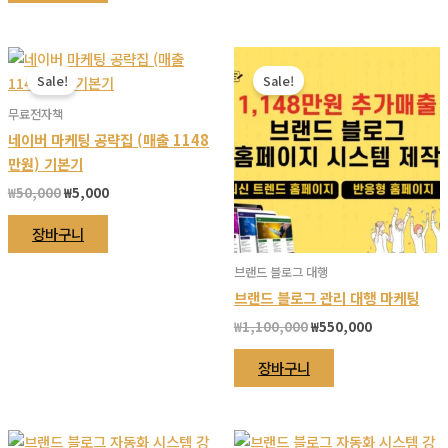
₩16,100,000.
₩1,100,000.
품
옵
션
Sale!
Sale!
이
이
무료전자책
상
네이버 마케팅 공략집 (매출 1148
품
만원) 기본기
에
원
현
₩
50,000
₩
5,000
있
래
재
가
가
습
장바구니
격:
격:
니
₩50,000.
₩5,000.
브랜드 블로그 대행
다.
브랜드 블로그 관리 대행 마케팅
상
원
현
₩
1,100,000
₩
550,000
품
래
재
페
가
가
장바구니
이
격:
격:
₩1,100,000.
₩550,000.
지
에