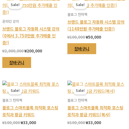
서
Sale!
Sale!
옵
션
블로그 전자책
을
온라인 강의
브랜드 블로그 자동화 시스템 강의
선
브랜드 블로그 자동화 시스템 강의
(1148만원 추가매출 인증!)
택
(0에서 3,750만원 추가매출 인
원
현
₩
100,000
₩
50,000
할
래
재
증!)
가
가
수
장바구니
원
현
₩
2,000,000
₩
200,000
격:
격:
있
래
재
₩100,000.
₩50,000.
가
가
습
장바구니
격:
격:
니
₩2,000,000.
₩200,000.
다
Sale!
Sale!
블로그 전자책
블로그 전자책
블로그 스마트블록 최적화 포스팅
블로그 스마트블록 최적화 포스팅
로직과 황금 키워드
로직과 황금 키워드(복사)
원
현
원
현
₩
100,000
₩
33,000
₩
100,000
₩
33,000
래
재
래
재