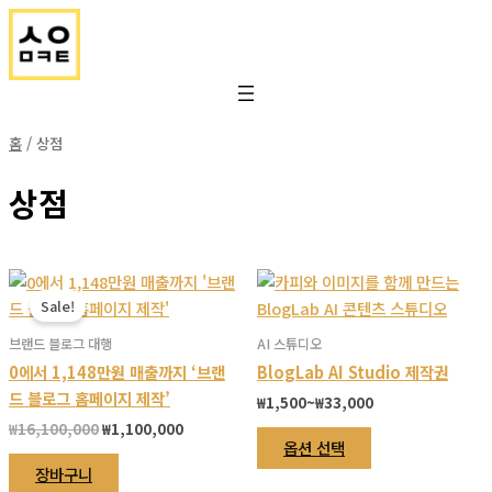
콘
홈
/ 상점
텐
츠
상점
로
건
너
뛰
기
Sale!
브랜드 블로그 대행
AI 스튜디오
0에서 1,148만원 매출까지 ‘브랜
BlogLab AI Studio 제작권
드 블로그 홈페이지 제작’
가
₩
1,500
~
₩
33,000
격
원
현
₩
16,100,000
₩
1,100,000
여
범
옵션 선택
래
재
러
위:
가
가
장바구니
₩1,500~₩33,000
상
격:
격: